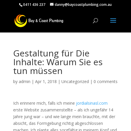
0411 436 237
danny@baycoastplumbing.com.au
Gestaltung für Die
Inhalte: Warum Sie es
tun müssen
by
admin
|
Apr 1, 2018
|
Uncategorized
|
0 comments
Ich erinnere mich, falls ich meine
jordialsinasl.com
erste Website zusammenstellte – als ich ungefähr 14
Jahre jung war – und wie lange mein brauchte, mit der
absicht, das Formgebung richtig abgeschlossen
machen. Ich plante alles sorgfältig in meinem Kopf und