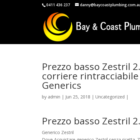
0411 436 237
danny@baycoastplumbing.com.a
Prezzo basso Zestril 
corriere rintracciabil
Generics
by
admin
|
Jun 25, 2018
|
Uncategorized
|
Prezzo basso Zestril 
Generico Zestril
Dove Acquistare generico Zestril senza ricetta. Ze