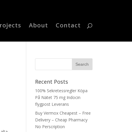
rojects
About
Contact
Recent Posts
100% Sekretessregler Köpa
På Nätet 75 mg Indocin
flygpost Leverans
Buy Vermox Cheapest – Free
Delivery – Cheap Pharmacy
No Perscription
 alta