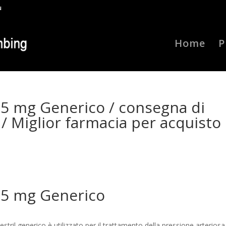
u
Home
P
2.5 mg Generico / consegna di
e / Miglior farmacia per acquisto
2.5 mg Generico
stril generico è utilizzato per il trattamento della pressione arteriosa